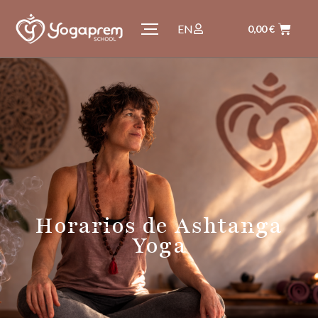
EN
0,00
€
Horarios de Ashtanga
Yoga