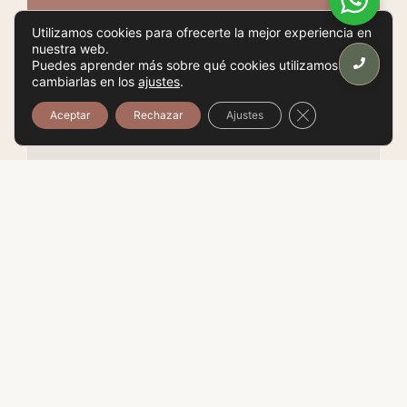
Utilizamos cookies para ofrecerte la mejor experiencia en
nuestra web.
Ashtanga guiada online y presencial
07
:
30 - 09
:
00
Puedes aprender más sobre qué cookies utilizamos o
cambiarlas en los
ajustes
.
Cerrar el banner
Aceptar
Rechazar
Ajustes
1h 30'