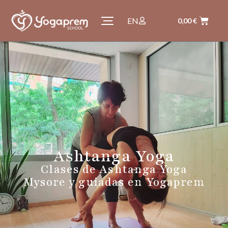
EN
0,00
€
Ashtanga Yoga
Clases de Ashtanga Yoga
Mysore y guiadas en Yogaprem