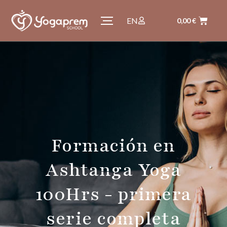
EN
0,00
€
Formación en
Ashtanga Yoga
100Hrs - primera
serie completa