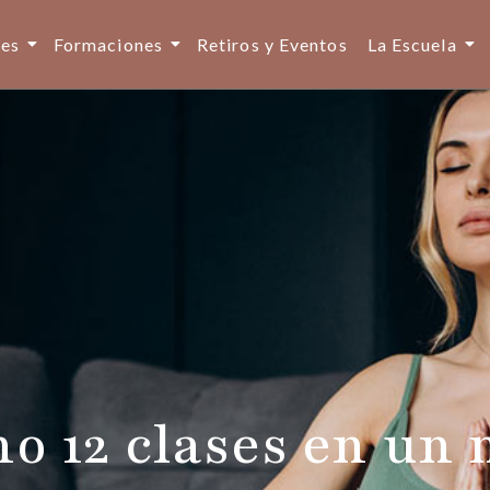
ses
Formaciones
Retiros y Eventos
La Escuela
o 12 clases en un