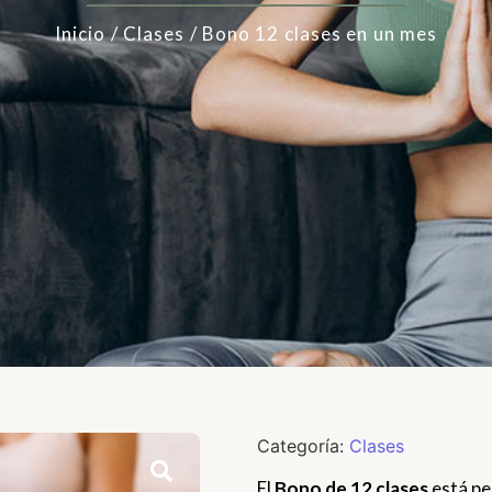
Inicio
/
Clases
/ Bono 12 clases en un mes
Categoría:
Clases
El
Bono de 12 clases
está pe