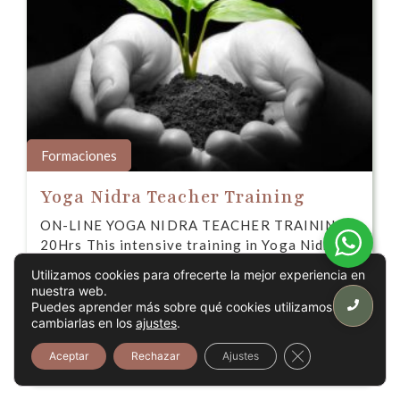
Formaciones
Yoga Nidra Teacher Training
ON-LINE YOGA NIDRA TEACHER TRAINING -
20Hrs This intensive training in Yoga Nidra is
based on respect for…
Utilizamos cookies para ofrecerte la mejor experiencia en
nuestra web.
230,00
€
Puedes aprender más sobre qué cookies utilizamos o
cambiarlas en los
ajustes
.
Reservar ahora
Cerrar el banner
Aceptar
Rechazar
Ajustes