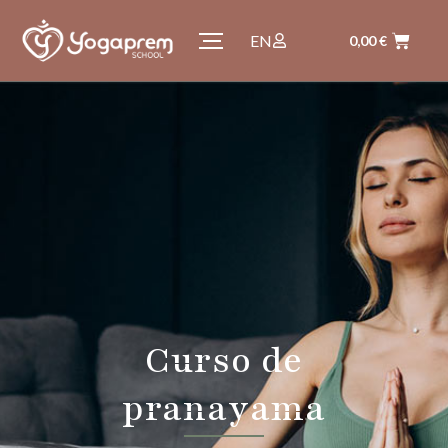
EN
0,00
€
Curso de
pranayama