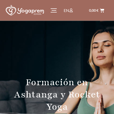
EN
0,00
€
Formación en
Ashtanga y Rocket
Yoga