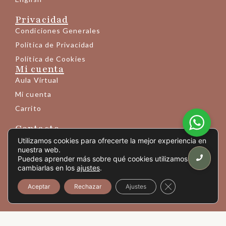
Privacidad
Condiciones Generales
Política de Privacidad
Política de Cookies
Mi cuenta
Aula Virtual
Mi cuenta
Carrito
Contacto
+34 683 145 189
Utilizamos cookies para ofrecerte la mejor experiencia en
nuestra web.
info@yogaprem.eu
Puedes aprender más sobre qué cookies utilizamos o
cambiarlas en los
ajustes
.
Avda. Mistral 10 - entresuelo 6ª
(Código vídeoportero: picar "206+OK")
Cerrar el banner
Aceptar
Rechazar
Ajustes