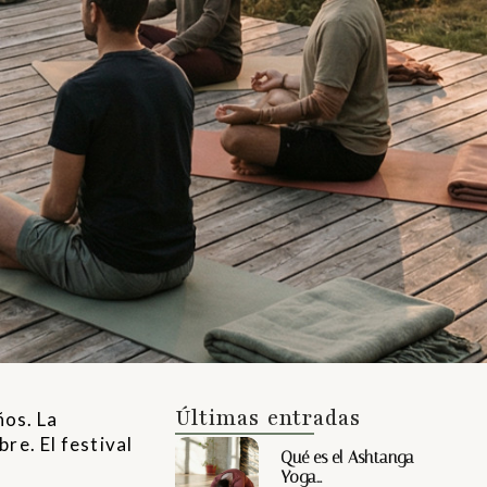
Últimas entradas
os. La
re. El festival
Qué es el Ashtanga
Yoga…