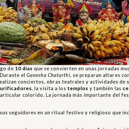
argo de
10 días
que se convierten en unas jornadas muy
 Durante el
Ganesha Chaturthi
, se preparan altares c
realizan conciertos, obras teatrales y actividades de s
urificadores
, la visita a los
templos
y también las
ce
particular colorido. La jornada más importante del fes
us seguidores en un ritual festivo y religioso que in