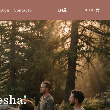
Blog
Contacto
EN
0,00
€
esha!