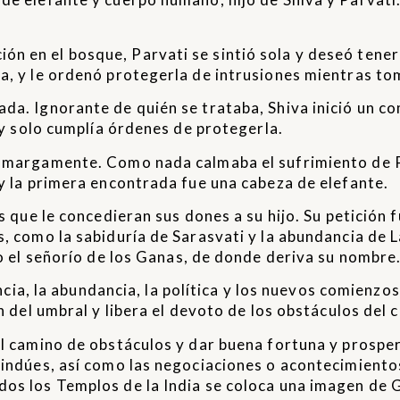
n en el bosque, Parvati se sintió sola y deseó tener 
ha, y le ordenó protegerla de intrusiones mientras t
da. Ignorante de quién se trataba, Shiva inició un co
o y solo cumplía órdenes de protegerla.
ó amargamente. Como nada calmaba el sufrimiento de P
 y la primera encontrada fue una cabeza de elefante.
es que le concedieran sus dones a su hijo. Su petición
s, como la sabiduría de Sarasvati y la abundancia de 
io el señorío de los Ganas, de donde deriva su nombre
encia, la abundancia, la política y los nuevos comienzo
án del umbral y libera el devoto de los obstáculos del 
el camino de obstáculos y dar buena fortuna y prospe
hindúes, así como las negociaciones o acontecimientos
dos los Templos de la India se coloca una imagen de 