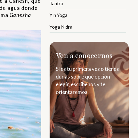
de a Ganesh, que
Tantra
e de agua donde
lama
Ganesha
Yin Yoga
Yoga Nidra
Ven a conocernos
Si es tu primera vez o tienes
dudas sobre qué opción
elegir, escríbenos y te
orientaremos.