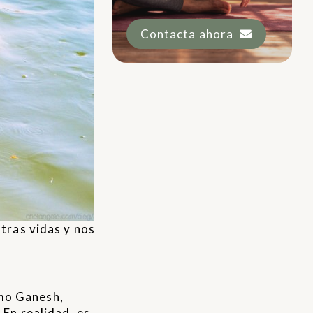
Contacta ahora
stras vidas y nos
omo Ganesh,
 En realidad, es