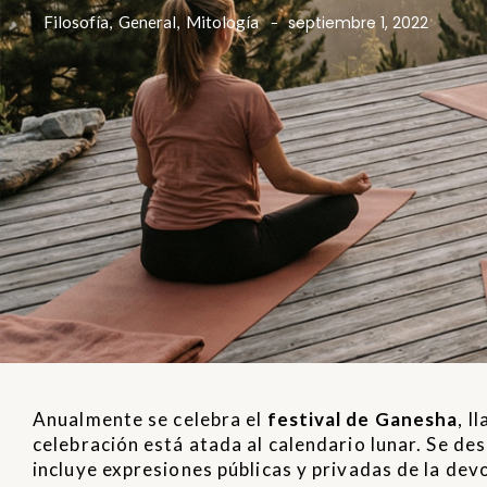
Filosofía
,
General
,
Mitología
septiembre 1, 2022
-
Anualmente se celebra el
festival de Ganesha
, 
celebración está atada al calendario lunar. Se des
incluye expresiones públicas y privadas de la de