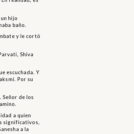
un hijo
omaba baño.
mbate y le cortó
arvati, Shiva
 fue escuchada. Y
Laksmí. Por su
.
s. Señor de los
camino.
ridad a quien
 significativos,
Ganesha a la