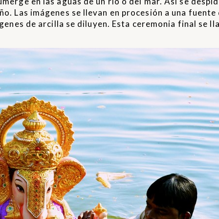
sumerge en las aguas de un río o del mar. Así se despi
año. Las imágenes se llevan en procesión a una fuent
ágenes de arcilla se diluyen. Esta ceremonia final se l