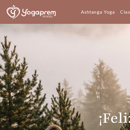
Ashtanga Yoga
Cla
¡Fel