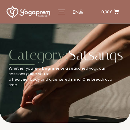
EN
0,00
€
Category:
Satsangs
Whether you’re a beginner or a seasoned yogi, our
sessions guide you to
a healthier body and a centered mind. One breath at a
time.