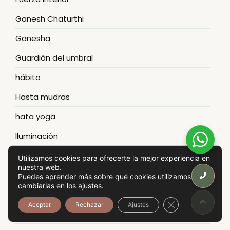
Ganesh Chaturthi
Ganesha
Guardián del umbral
hábito
Hasta mudras
hata yoga
Iluminación
incomodidad
Utilizamos cookies para ofrecerte la mejor experiencia en
nuestra web.
inconsciente colectivo
Puedes aprender más sobre qué cookies utilizamos o
cambiarlas en los
ajustes
.
incrementar
Cerrar el banner
Aceptar
Rechazar
Ajustes
Instructor de yoga