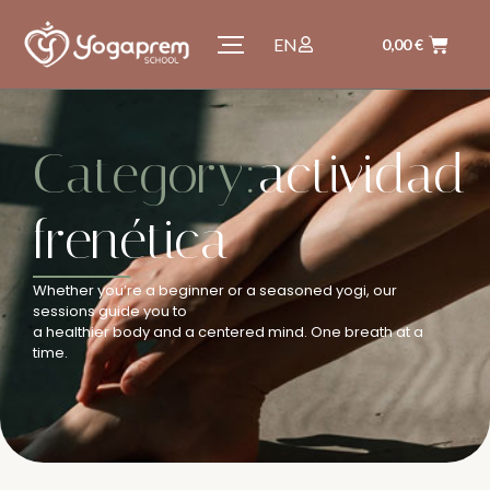
EN
0,00
€
Category:
actividad
frenética
Whether you’re a beginner or a seasoned yogi, our
sessions guide you to
a healthier body and a centered mind. One breath at a
time.