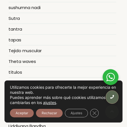
sushumna nadi
Sutra
tantra
tapas
Tejido muscular
Theta waves
títulos
tradición
Utilizamos cookies para ofrecerte la mejor experiencia en
nuestra web.
Tristhana
Puedes aprender más sobre qué cookies utilizamos o
cambiarlas en los
ajustes
.
Tulku Lobsang
Cerrar el banner
Aceptar
Rechazar
Ajustes
Tulku Lobsang Rimpoche
Uddiyana Bandha