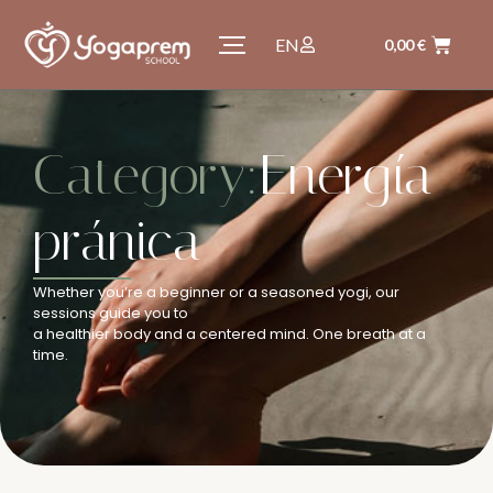
EN
0,00
€
Category:
Energía
pránica
Whether you’re a beginner or a seasoned yogi, our
sessions guide you to
a healthier body and a centered mind. One breath at a
time.