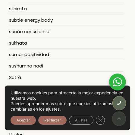
sthirata
subtle energy body
sueño consciente
sukhata
sumar positividad
sushumna nadi
Sutra
tantra
Utilizamos cookies para ofrecerte la mejor experiencia en
nuestra web.
tapas
Puedes aprender más sobre qué cookies utilizamos o
cambiarlas en los
ajustes
.
Tejido muscular
Cerrar el banner
Aceptar
Rechazar
Ajustes
Theta waves
títulos