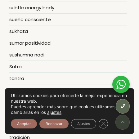
subtle energy body
sueño consciente
sukhata
sumar positividad
sushumna nadi
Sutra
tantra
tapas
Utilizamos cookies para ofrecerte la mejor experiencia en
nuestra web.
Tejido muscular
Puedes aprender más sobre qué cookies utilizamos o
cambiarlas en los
ajustes
.
Theta waves
Cerrar el banner
Aceptar
Rechazar
Ajustes
títulos
tradición