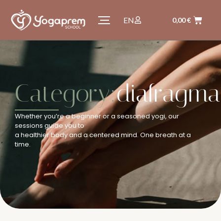
EN
0,00
€
Category:
diafragma
Whether you’re a beginner or a seasoned yogi, our
sessions guide you to
a healthier body and a centered mind. One breath at a
time.