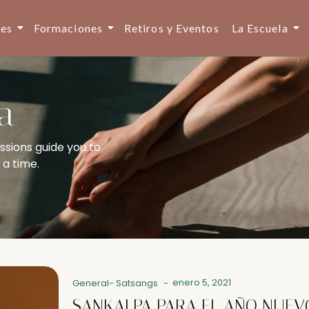
ses
Formaciones
Retiros y Eventos
La Escuela
a
ssions guide you to
 a time.
enero 5, 2021
General
-
Satsangs
-
SANKALPA PARA EL AÑO NUEV