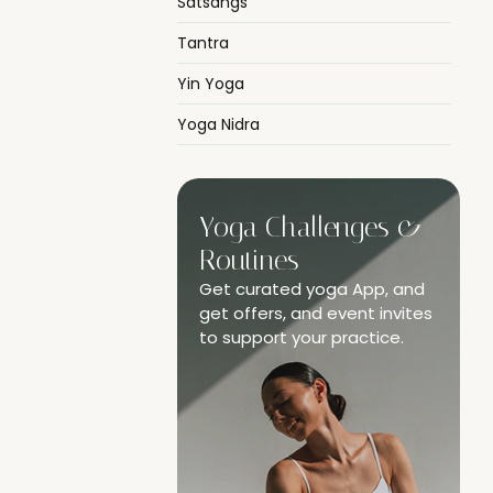
Satsangs
Tantra
Yin Yoga
Yoga Nidra
Yoga Challenges &
Routines
Get curated yoga App, and
get offers, and event invites
to support your practice.