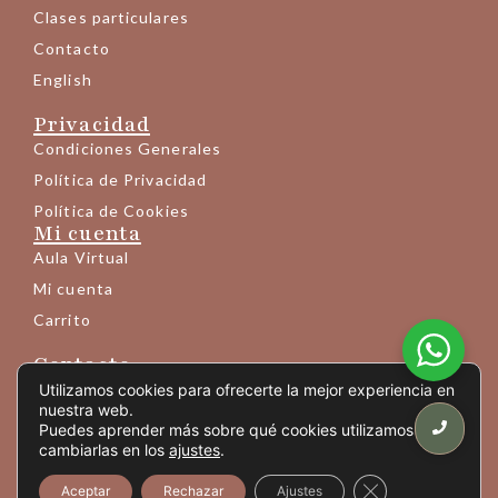
Clases particulares
Contacto
English
Privacidad
Condiciones Generales
Política de Privacidad
Política de Cookies
Mi cuenta
Aula Virtual
Mi cuenta
Carrito
Contacto
+34 683 145 189
Utilizamos cookies para ofrecerte la mejor experiencia en
nuestra web.
info@yogaprem.eu
Puedes aprender más sobre qué cookies utilizamos o
cambiarlas en los
ajustes
.
Avda. Mistral 10 - entresuelo 6ª
(Código vídeoportero: picar "206+OK")
Cerrar el banner
Aceptar
Rechazar
Ajustes