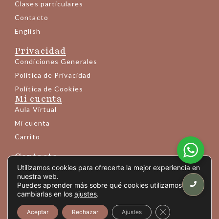
Clases particulares
Contacto
English
Privacidad
Condiciones Generales
Política de Privacidad
Política de Cookies
Mi cuenta
Aula Virtual
Mi cuenta
Carrito
Contacto
+34 683 145 189
Utilizamos cookies para ofrecerte la mejor experiencia en
nuestra web.
info@yogaprem.eu
Puedes aprender más sobre qué cookies utilizamos o
cambiarlas en los
ajustes
.
Avda. Mistral 10 - entresuelo 6ª
(Código vídeoportero: picar "206+OK")
Cerrar el banner
Aceptar
Rechazar
Ajustes