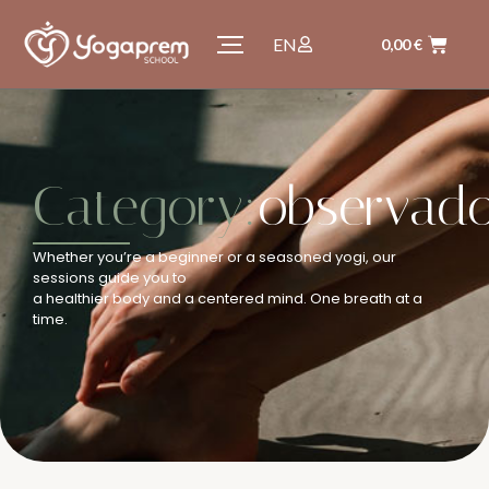
EN
0,00
€
Category:
observad
Whether you’re a beginner or a seasoned yogi, our
sessions guide you to
a healthier body and a centered mind. One breath at a
time.