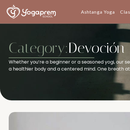
Ashtanga Yoga
Cla
Category:
Devoción
Whether you’re a beginner or a seasoned yogi, our se
a healthier body and a centered mind. One breath at