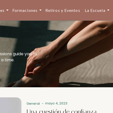
ses
Formaciones
Retiros y Eventos
La Escuela
ssions guide you to
 a time.
mayo 4, 2023
General
-
Una cuestión de confianza