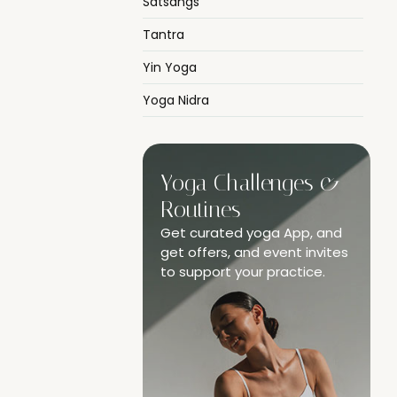
Satsangs
Tantra
Yin Yoga
Yoga Nidra
Yoga Challenges &
Routines
Get curated yoga App, and
get offers, and event invites
to support your practice.