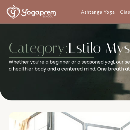
Ashtanga Yoga
Cla
Category:
Estilo My
Whether you’re a beginner or a seasoned yogi, our se
a healthier body and a centered mind. One breath at