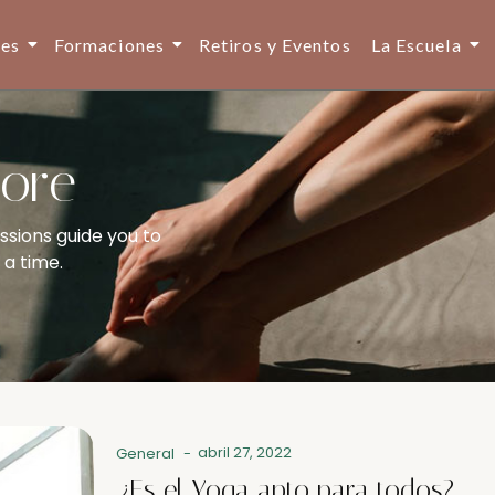
ses
Formaciones
Retiros y Eventos
La Escuela
sore
ssions guide you to
 a time.
abril 27, 2022
General
-
¿Es el Yoga apto para todos?