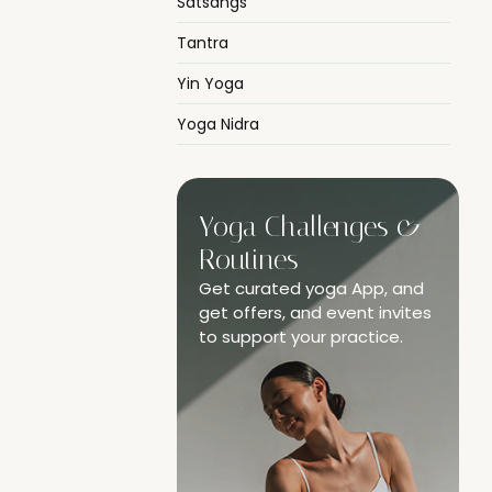
Satsangs
Tantra
Yin Yoga
Yoga Nidra
Yoga Challenges &
Routines
Get curated yoga App, and
get offers, and event invites
to support your practice.