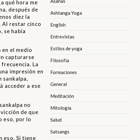
Asanas
 ¿a qué hora me
ana, después de
Ashtanga Yoga
enos diez la
 Al restar cinco
English
, se había
Entrevistas
Estilos de yoga
a en el medio
en capturarse
Filosofía
 frecuencia. La
 una impresión en
Formaciones
n sankalpa,
General
rá acceder a ese
Meditación
 sankalpa no
Mitología
nvicción de que
o eso, por lo
Salud
Satsangs
 eso. Si tiene