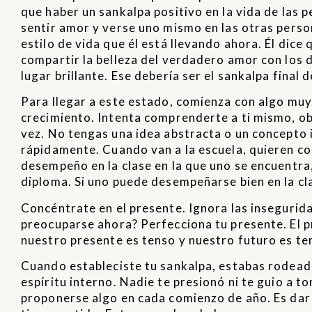
que haber un sankalpa positivo en la vida de las p
sentir amor y verse uno mismo en las otras pers
estilo de vida que él está llevando ahora. Él di
compartir la belleza del verdadero amor con los 
lugar brillante. Ese debería ser el sankalpa final 
Para llegar a este estado, comienza con algo muy 
crecimiento. Intenta comprenderte a ti mismo, ob
vez. No tengas una idea abstracta o un concepto i
rápidamente. Cuando van a la escuela, quieren co
desempeño en la clase en la que uno se encuentra,
diploma. Si uno puede desempeñarse bien en la cla
Concéntrate en el presente. Ignora las inseguridad
preocuparse ahora? Perfecciona tu presente. El 
nuestro presente es tenso y nuestro futuro es te
Cuando estableciste tu sankalpa, estabas rodeado
espíritu interno. Nadie te presionó ni te guio a to
proponerse algo en cada comienzo de año. Es dar 