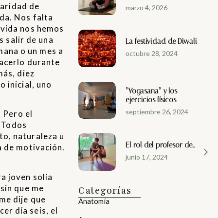
laridad de
marzo 4, 2026
da. Nos falta
 vida nos hemos
 salir de una
La festividad de Diwali
mana o un mes a
octubre 28, 2024
hacerlo durante
más, diez
 inicial, uno
“Yogasana” y los
ejercicios físicos
septiembre 26, 2024
 Pero el
. Todos
o, naturaleza u
El rol del profesor de…
a de motivación.
junio 17, 2024
a joven solía
 sin que me
Categorías
me dije que
Anatomía
er día seis, el