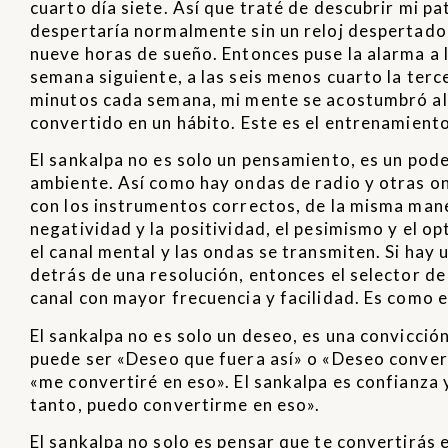
cuarto día siete. Así que traté de descubrir mi pa
despertaría normalmente sin un reloj despertador
nueve horas de sueño. Entonces puse la alarma a l
semana siguiente, a las seis menos cuarto la terc
minutos cada semana, mi mente se acostumbró al e
convertido en un hábito. Este es el entrenamiento
El sankalpa no es solo un pensamiento, es un pode
ambiente. Así como hay ondas de radio y otras on
con los instrumentos correctos, de la misma mane
negatividad y la positividad, el pesimismo y el o
el canal mental y las ondas se transmiten. Si hay
detrás de una resolución, entonces el selector de
canal con mayor frecuencia y facilidad. Es como e
El sankalpa no es solo un deseo, es una convicció
puede ser «Deseo que fuera así» o «Deseo converti
«me convertiré en eso». El sankalpa es confianza y 
tanto, puedo convertirme en eso».
El sankalpa no solo es pensar que te convertirás 