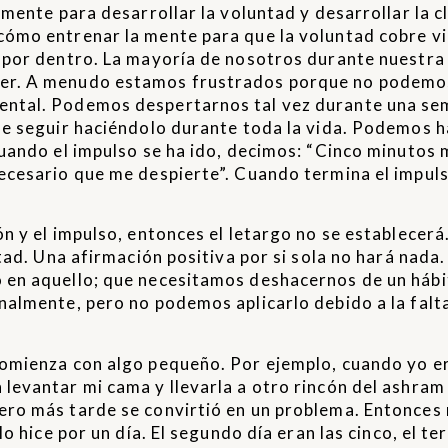
mente para desarrollar la voluntad y desarrollar la c
ómo entrenar la mente para que la voluntad cobre vi
 por dentro. La mayoría de nosotros durante nuestra
er. A menudo estamos frustrados porque no podemos
ntal. Podemos despertarnos tal vez durante una se
de seguir haciéndolo durante toda la vida. Podemos 
uando el impulso se ha ido, decimos: “Cinco minutos 
cesario que me despierte”. Cuando termina el impulso
 y el impulso, entonces el letargo no se establecerá.
tad. Una afirmación positiva por si sola no hará nada
en aquello; que necesitamos deshacernos de un hábit
almente, pero no podemos aplicarlo debido a la falt
omienza con algo pequeño. Por ejemplo, cuando yo er
evantar mi cama y llevarla a otro rincón del ashram
ro más tarde se convirtió en un problema. Entonces 
 hice por un día. El segundo día eran las cinco, el terc