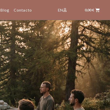
Blog
Contacto
EN
0,00
€