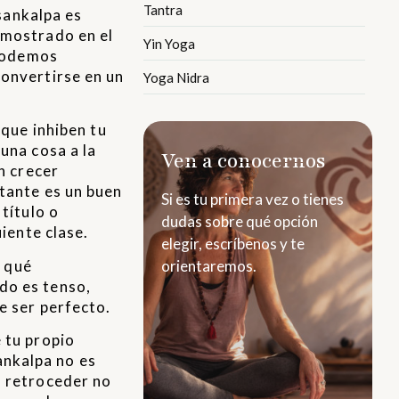
Tantra
 sankalpa es
 mostrado en el
Yin Yoga
 podemos
convertirse en un
Yoga Nidra
 que inhiben tu
una cosa a la
Ven a conocernos
n crecer
tante es un buen
Si es tu primera vez o tienes
título o
dudas sobre qué opción
iente clase.
elegir, escríbenos y te
orientaremos.
r qué
do es tenso,
e ser perfecto.
 tu propio
sankalpa no es
, retroceder no