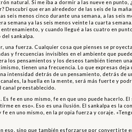
trón natural. Si me iba a dormir a las nueve en punto,
? Descubrí que eran alrededor de las seis de la mañ
as seis menos cinco durante una semana, a las seis m
era semana ya las seis menos veinte la cuarta semana.
ntrenamiento, y cuando llegué a las cuatro en punto
 del sankalpa.
r, una fuerza. Cualquier cosa que pienses se proyect
das y frecuencias invisibles en el ambiente que pued
ra los pensamientos y los deseos también tienen una
ptimismo, tienen una frecuencia. Lo que expresas deja
 una intensidad detrás de un pensamiento, detrás de u
 canales, la huella en la mente, será más fuerte y pod
l canal preestablecido.
n. Es fe en uno mismo, fe en que uno puede hacerlo. El
rme en eso». Eso es una ilusión. El sankalpa es la co
fe en uno mismo, en la propia fuerza y ​​coraje. «Teng
en eso, sino que también esforzarse por convertirte en