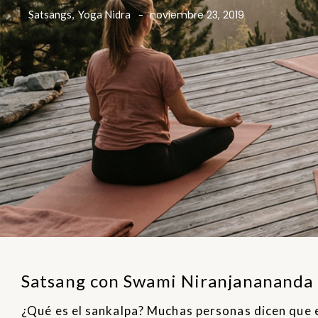
Satsangs
,
Yoga Nidra
noviembre 23, 2019
-
Satsang con Swami Niranjanananda
¿Qué es el sankalpa? Muchas personas dicen que e