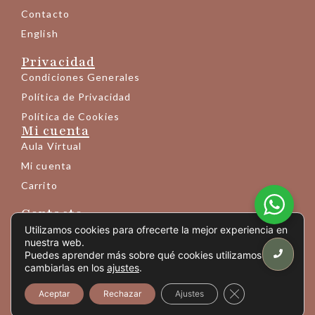
Contacto
English
Privacidad
Condiciones Generales
Política de Privacidad
Política de Cookies
Mi cuenta
Aula Virtual
Mi cuenta
Carrito
Contacto
+34 683 145 189
Utilizamos cookies para ofrecerte la mejor experiencia en
nuestra web.
info@yogaprem.eu
Puedes aprender más sobre qué cookies utilizamos o
cambiarlas en los
ajustes
.
Avda. Mistral 10 - entresuelo 6ª
(Código vídeoportero: picar "206+OK")
Cerrar el banner
Aceptar
Rechazar
Ajustes