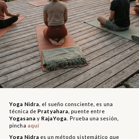
Yoga Nidra
, el sueño consciente, es una
técnica de
Pratyahara
, puente entre
Yogasana
y
RajaYoga
. Prueba una sesión,
pincha
aquí
Yoga Nidra
es un método sistemático que