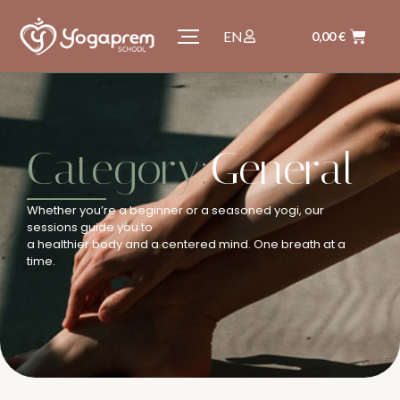
EN
0,00
€
Category:
General
Whether you’re a beginner or a seasoned yogi, our
sessions guide you to
a healthier body and a centered mind. One breath at a
time.