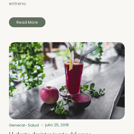
entreno.
Read More
julio 25, 2018
General
-
Salud
-