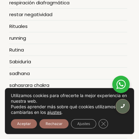
respiración diafragmática
restar negatividad
Rituales
running
Rutina
Sabiduría
sadhana
sahasrara chakra
Utilizamos cookies para ofrecerte la mejor experiencia en
salud
nuestra web.
Puedes aprender más sobre qué cookies utilizamos o
sankalpa
cambiarlas en los
ajustes
.
sannyasin
Cerrar el banner
Aceptar
Rechazar
Ajustes
satisfacción